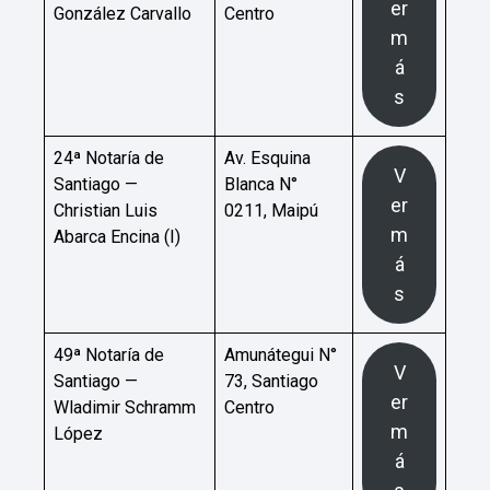
er
González Carvallo
Centro
m
á
s
24ª Notaría de
Av. Esquina
V
Santiago —
Blanca N°
er
Christian Luis
0211, Maipú
m
Abarca Encina (I)
á
s
49ª Notaría de
Amunátegui N°
V
Santiago —
73, Santiago
er
Wladimir Schramm
Centro
m
López
á