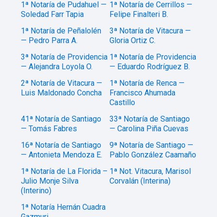
1ª Notaría de Pudahuel —
1ª Notaría de Cerrillos —
Soledad Farr Tapia
Felipe Finalteri B.
1ª Notaría de Peñalolén
3ª Notaría de Vitacura —
— Pedro Parra A.
Gloria Ortiz C.
3ª Notaría de Providencia
1ª Notaría de Providencia
— Alejandra Loyola O.
— Eduardo Rodríguez B.
2ª Notaría de Vitacura —
1ª Notaría de Renca —
Luis Maldonado Concha
Francisco Ahumada
Castillo
41ª Notaría de Santiago
33ª Notaría de Santiago
— Tomás Fabres
— Carolina Piña Cuevas
16ª Notaría de Santiago
9ª Notaría de Santiago —
— Antonieta Mendoza E.
Pablo González Caamaño
1ª Notaría de La Florida –
1ª Not. Vitacura, Marisol
Julio Monje Silva
Corvalán (Interina)
(Interino)
1ª Notaría Hernán Cuadra
Gazmuri