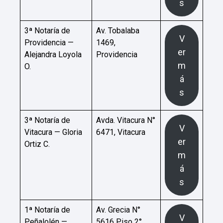
s
3ª Notaría de
Av. Tobalaba
V
Providencia —
1469,
er
Alejandra Loyola
Providencia
m
O.
á
s
3ª Notaría de
Avda. Vitacura N°
V
Vitacura — Gloria
6471, Vitacura
er
Ortiz C.
m
á
s
1ª Notaría de
Av. Grecia N°
V
Peñalolén —
5616 Piso 2°,