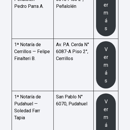
er
Pedro Parra A.
Peñalolén
m
á
s
1ª Notaría de
Av. P.A. Cerda N°
V
Cerrillos — Felipe
6087-A Piso 2°,
er
Finalteri B.
Cerrillos
m
á
s
1ª Notaría de
San Pablo N°
V
Pudahuel —
6070, Pudahuel
er
Soledad Farr
m
Tapia
á