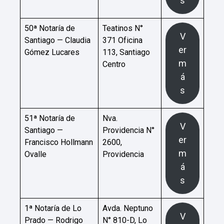
s
50ª Notaría de
Teatinos N°
V
Santiago — Claudia
371 Oficina
er
Gómez Lucares
113, Santiago
m
Centro
á
s
51ª Notaría de
Nva.
V
Santiago —
Providencia N°
er
Francisco Hollmann
2600,
m
Ovalle
Providencia
á
s
1ª Notaría de Lo
Avda. Neptuno
V
Prado — Rodrigo
N° 810-D, Lo