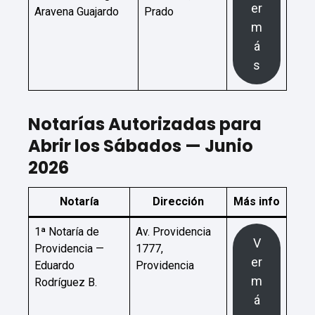
er
Aravena Guajardo
Prado
m
á
s
Notarías Autorizadas para
Abrir los Sábados — Junio
2026
Notaría
Dirección
Más info
1ª Notaría de
Av. Providencia
V
Providencia —
1777,
er
Eduardo
Providencia
m
Rodríguez B.
á