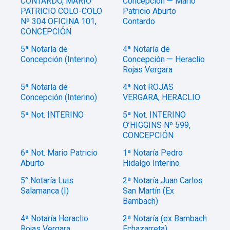
CONTARDO, MARIO
Concepción — Mario
PATRICIO COLO-COLO
Patricio Aburto
Nº 304 OFICINA 101,
Contardo
CONCEPCIÓN
5ª Notaría de
4ª Notaría de
Concepción (Interino)
Concepción — Heraclio
Rojas Vergara
5ª Notaría de
4ª Not ROJAS
Concepción (Interino)
VERGARA, HERACLIO
5ª Not. INTERINO
5ª Not. INTERINO
O’HIGGINS Nº 599,
CONCEPCIÓN
6ª Not. Mario Patricio
1ª Notaría Pedro
Aburto
Hidalgo Interino
5° Notaría Luis
2ª Notaría Juan Carlos
Salamanca (I)
San Martín (Ex
Bambach)
4ª Notaría Heraclio
2ª Notaría (ex Bambach
Rojas Vergara
Echazarreta)