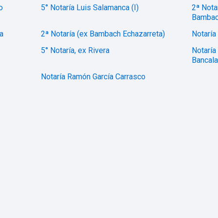
o
5° Notaría Luis Salamanca (I)
2ª Nota
Bambac
a
2ª Notaría (ex Bambach Echazarreta)
Notaría
5° Notaría, ex Rivera
Notaría
Bancala
Notaría Ramón García Carrasco