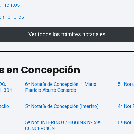
cumentos
de menores
Ver todos los trámites notariales
as en Concepción
DO,
6ª Notaría de Concepción — Mario
5ª Nota
º 304
Patricio Aburto Contardo
aclio
5ª Notaría de Concepción (Interino)
4ª Not
5ª Not. INTERINO O’HIGGINS Nº 599,
6ª Not.
CONCEPCIÓN