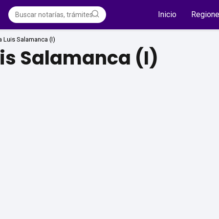
Inicio
Region
a Luis Salamanca (I)
uis Salamanca (I)