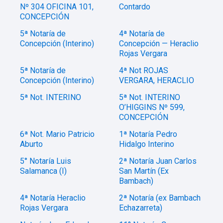
Nº 304 OFICINA 101,
Contardo
CONCEPCIÓN
5ª Notaría de
4ª Notaría de
Concepción (Interino)
Concepción — Heraclio
Rojas Vergara
5ª Notaría de
4ª Not ROJAS
Concepción (Interino)
VERGARA, HERACLIO
5ª Not. INTERINO
5ª Not. INTERINO
O’HIGGINS Nº 599,
CONCEPCIÓN
6ª Not. Mario Patricio
1ª Notaría Pedro
Aburto
Hidalgo Interino
5° Notaría Luis
2ª Notaría Juan Carlos
Salamanca (I)
San Martín (Ex
Bambach)
4ª Notaría Heraclio
2ª Notaría (ex Bambach
Rojas Vergara
Echazarreta)