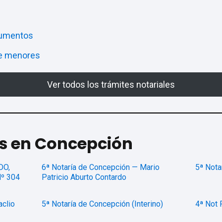
cumentos
de menores
Ver todos los trámites notariales
as en Concepción
DO,
6ª Notaría de Concepción — Mario
5ª Nota
º 304
Patricio Aburto Contardo
aclio
5ª Notaría de Concepción (Interino)
4ª Not