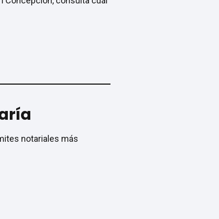
 en Concepción, consulta cuál
aría
mites notariales más