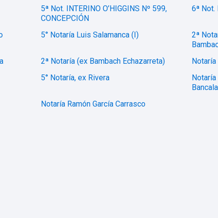
5ª Not. INTERINO O’HIGGINS Nº 599,
6ª Not.
CONCEPCIÓN
o
5° Notaría Luis Salamanca (I)
2ª Nota
Bambac
a
2ª Notaría (ex Bambach Echazarreta)
Notaría
5° Notaría, ex Rivera
Notaría
Bancala
Notaría Ramón García Carrasco