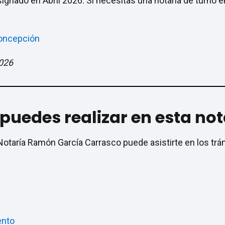
asignado en Abril 2026. Si necesitas una notaría de turno
Concepción
2026
puedes realizar en esta not
Notaría Ramón García Carrasco puede asistirte en los trá
ento