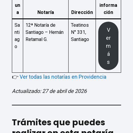
un
informa
a
Notaría
Dirección
ción
Sa
12ª Notaría de
Teatinos
V
nti
Santiago – Hernán
N° 331,
er
ag
Retamal G.
Santiago
m
o
á
s
👉
Ver todas las notarías en Providencia
Actualizado: 27 de abril de 2026
Trámites que puedes