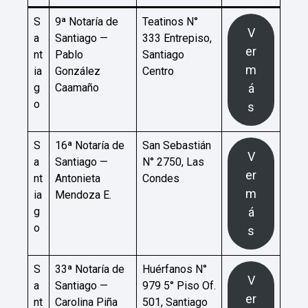
S
9ª Notaría de
Teatinos N°
V
a
Santiago —
333 Entrepiso,
er
nt
Pablo
Santiago
m
ia
González
Centro
g
Caamaño
á
o
s
S
16ª Notaría de
San Sebastián
V
a
Santiago —
N° 2750, Las
er
nt
Antonieta
Condes
m
ia
Mendoza E.
g
á
o
s
S
33ª Notaría de
Huérfanos N°
V
a
Santiago —
979 5° Piso Of.
er
nt
Carolina Piña
501, Santiago