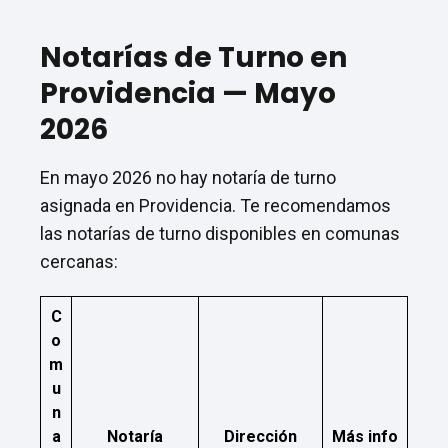
Notarías de Turno en
Providencia — Mayo
2026
En mayo 2026 no hay notaría de turno
asignada en Providencia. Te recomendamos
las notarías de turno disponibles en comunas
cercanas:
C
o
m
u
n
a
Notaría
Dirección
Más info