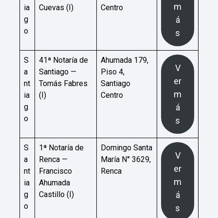
m
ia
Cuevas (I)
Centro
g
á
o
s
S
41ª Notaría de
Ahumada 179,
V
a
Santiago —
Piso 4,
er
nt
Tomás Fabres
Santiago
m
ia
(I)
Centro
g
á
o
s
S
1ª Notaría de
Domingo Santa
V
a
Renca —
María N° 3629,
er
nt
Francisco
Renca
m
ia
Ahumada
g
Castillo (I)
á
o
s