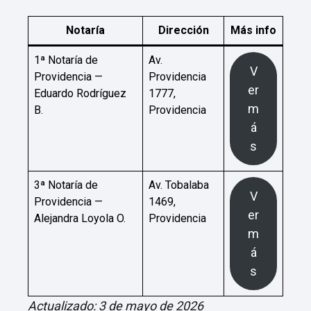
Notaría
Dirección
Más info
1ª Notaría de
Av.
V
Providencia —
Providencia
er
Eduardo Rodríguez
1777,
m
B.
Providencia
á
s
3ª Notaría de
Av. Tobalaba
V
Providencia —
1469,
er
Alejandra Loyola O.
Providencia
m
á
s
Actualizado: 3 de mayo de 2026