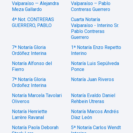
Valparaíso — Alejandra
Valparaíso – Pablo
Meza Gallardo
Contreras Guerrero
4ª Not. CONTRERAS
Cuarta Notaría
GUERRERO, PABLO
Valparaíso - Interino Sr.
Pablo Contreras
Guerrero
7ª Notaría Gloria
1ª Notaría Enzo Repetto
Ordóñez Interina
Interino
Notaría Alfonso del
Notaría Luis Sepúlveda
Fierro
Ponce
7ª Notaría Gloria
Notaría Juan Riveros
Ordoñez Interina
Notaría Marcela Tavolari
Notaría Evaldo Daniel
Oliveros
Rehbein Utreras
Notaría Henriette
Notaría Marcos Andrés
Larrère Ravanal
Díaz León
Notaría Paola Deborah
5ª Notaría Carlos Wendt