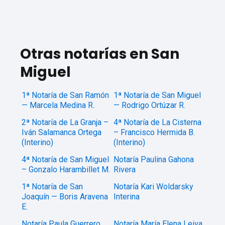
Otras notarías en San
Miguel
1ª Notaría de San Ramón
1ª Notaría de San Miguel
— Marcela Medina R.
— Rodrigo Ortúzar R.
2ª Notaría de La Granja –
4ª Notaría de La Cisterna
Iván Salamanca Ortega
– Francisco Hermida B.
(Interino)
(Interino)
4ª Notaría de San Miguel
Notaría Paulina Gahona
– Gonzalo Harambillet M.
Rivera
1ª Notaría de San
Notaría Kari Woldarsky
Joaquín — Boris Aravena
Interina
E.
Notaría Paula Guerrero
Notaría María Elena Leiva