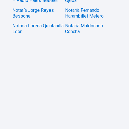
– Pablo Hales Beseler
Ojeda
Notaría Jorge Reyes
Notaría Fernando
Bessone
Harambillet Melero
Notaría Lorena Quintanilla
Notaría Maldonado
León
Concha