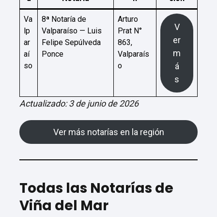
Va
8ª Notaría de
Arturo
V
lp
Valparaíso — Luis
Prat N°
er
ar
Felipe Sepúlveda
863,
m
aí
Ponce
Valparaís
so
o
á
s
Actualizado: 3 de junio de 2026
Ver más notarías en la región
Todas las Notarías de
Viña del Mar