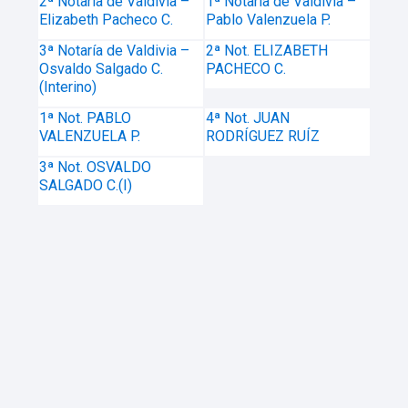
2ª Notaría de Valdivia –
1ª Notaría de Valdivia –
Elizabeth Pacheco C.
Pablo Valenzuela P.
3ª Notaría de Valdivia –
2ª Not. ELIZABETH
Osvaldo Salgado C.
PACHECO C.
(Interino)
1ª Not. PABLO
4ª Not. JUAN
VALENZUELA P.
RODRÍGUEZ RUÍZ
3ª Not. OSVALDO
SALGADO C.(I)