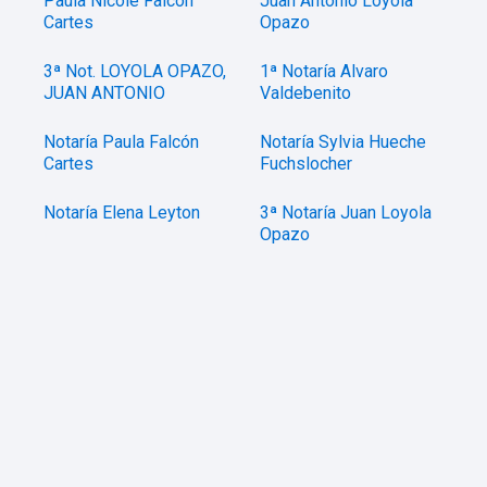
Paula Nicole Falcón
Juan Antonio Loyola
Cartes
Opazo
3ª Not. LOYOLA OPAZO,
1ª Notaría Alvaro
JUAN ANTONIO
Valdebenito
Notaría Paula Falcón
Notaría Sylvia Hueche
Cartes
Fuchslocher
Notaría Elena Leyton
3ª Notaría Juan Loyola
Opazo