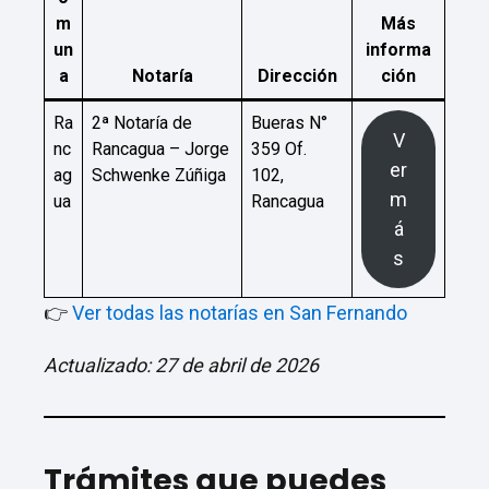
m
Más
un
informa
a
Notaría
Dirección
ción
Ra
2ª Notaría de
Bueras N°
V
nc
Rancagua – Jorge
359 Of.
er
ag
Schwenke Zúñiga
102,
m
ua
Rancagua
á
s
👉
Ver todas las notarías en San Fernando
Actualizado: 27 de abril de 2026
Trámites que puedes