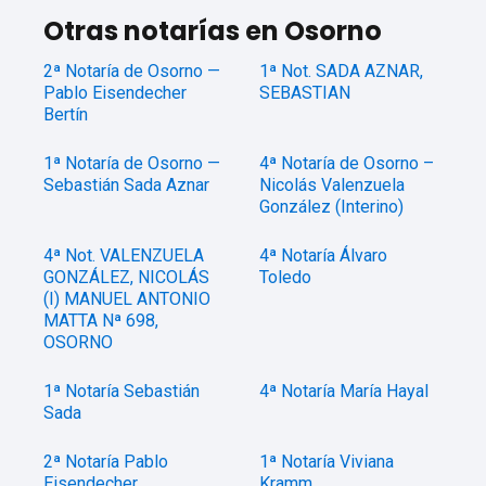
Otras notarías en Osorno
2ª Notaría de Osorno —
1ª Not. SADA AZNAR,
Pablo Eisendecher
SEBASTIAN
Bertín
1ª Notaría de Osorno —
4ª Notaría de Osorno –
Sebastián Sada Aznar
Nicolás Valenzuela
González (Interino)
4ª Not. VALENZUELA
4ª Notaría Álvaro
GONZÁLEZ, NICOLÁS
Toledo
(I) MANUEL ANTONIO
MATTA Nª 698,
OSORNO
1ª Notaría Sebastián
4ª Notaría María Hayal
Sada
2ª Notaría Pablo
1ª Notaría Viviana
Eisendecher
Kramm