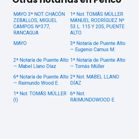
MAYO 3ª NOT. CHACÓN
1ª Not. TOMÁS MÜLLER
ZEBALLOS, MIGUEL
MANUEL RODRÍGUEZ Nº
CAMPOS Nº377,
53 L. 115 Y 205, PUENTE
RANCAGUA
ALTO
MAYO
3ª Notaría de Puente Alto
— Eugenio Camus M.
2ª Notaría de Puente Alto
1ª Notaría de Puente Alto
— Mabel Llano Díaz
— Tomás Müller
6ª Notaría de Puente Alto
2ª Not. MABEL LLANO
— Raimundo Wood E.
DÍAZ
1ª Not. TOMÁS MÜLLER
6ª Not.
(I)
RAIMUNDOWOOD E.